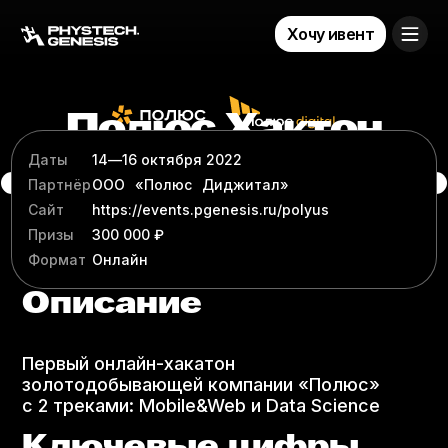
Хочу ивент
Полюс Хактон
Даты
14
—
16 октября 2022
Машинное обучение
Компьютерное зрение (CV)
Мобильные приложения
Партнёр
ООО⠀«Полюс⠀Диджитал»
Бэкенд-разработчик (Backend)
Веб-разработка
Сайт
https:/​​​​​​​​​​​​​​​​​​​​​​​​​​​​​​​/​​​​​​​​​​​​​​​​​​​​​​​​​​​​​​​events.pgenesis.ru/​​​​​​​​​​​​​​​​​​​​​​​​​​​​​​​polyus
Призы
300 000 ₽
Формат
Онлайн
Описание
Первый онлайн-хакатон
золотодобывающей компании «Полюс»
с 2 треками: Mobile&Web и Data Science