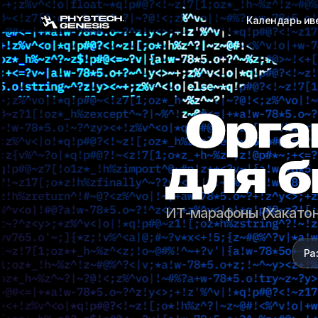
Календарь ив
Орга
для б
ИТ-марафоны (Хакатон
Ра