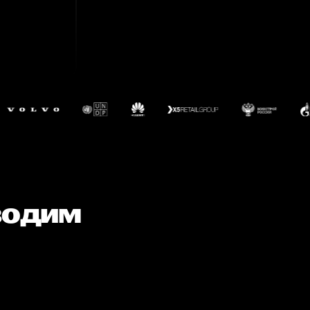
водим