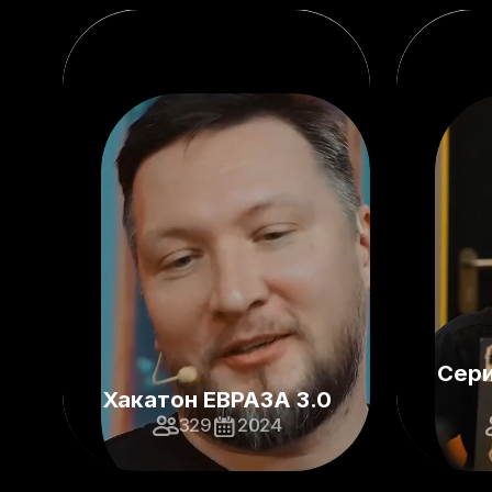
Сери
Хакатон ЕВРАЗА 3.0
329
2024