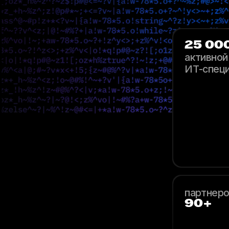
25 00
активной
ИТ-спец
партнеро
90+