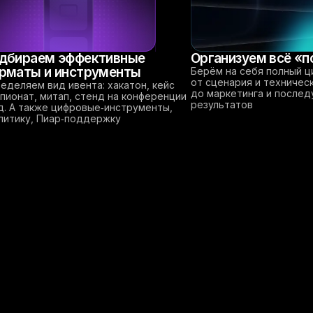
дбираем эффективные
Организуем всё «п
рматы и инструменты
Берём на себя полный ц
от сценария и техничес
еделяем вид ивента: хакатон, кейс
до маркетинга и после
пионат, митап, стенд на конференции
результатов
.д. А также цифровые‑инструменты,
литику, Пиар‑поддержку