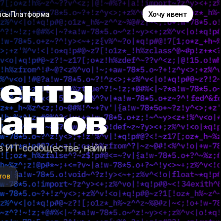
Хочу ивент
йсы
Платформа
венты
лантов
в ИТ‑сообществе, найм
тов