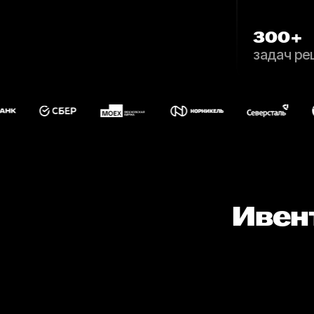
300+
задач ре
Ивен