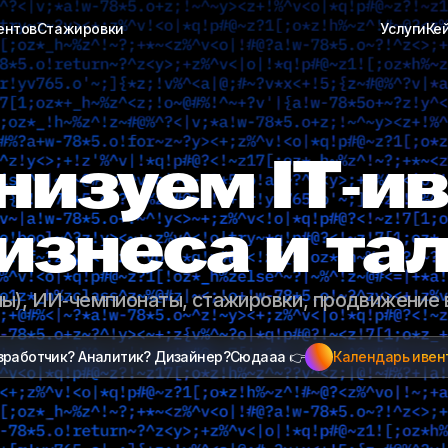
ентов
Стажировки
Услуги
Ке
низуем IT‑и
изнеса и та
ы), ИИ‑чемпионаты, стажировки, продвижение 
зработчик? Аналитик? Дизайнер?
Сюдааа 👉
Календарь ивен