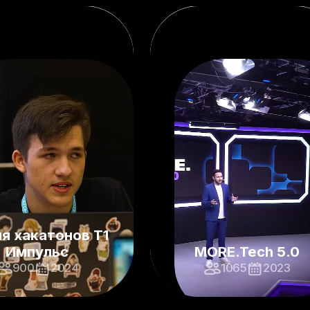
я хакатонов Т1
Импульс
MORE.Tech 5.0
900
2024
1065
2023