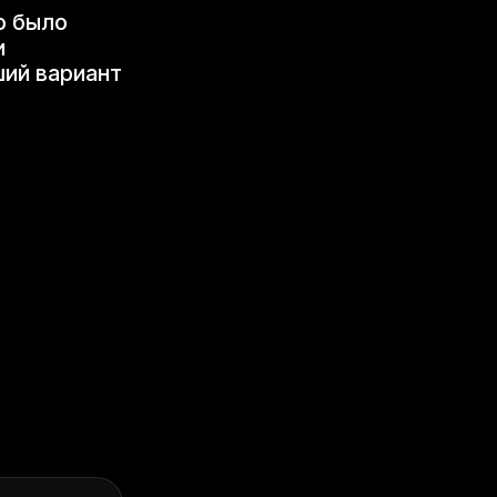
о было
и
ший вариант