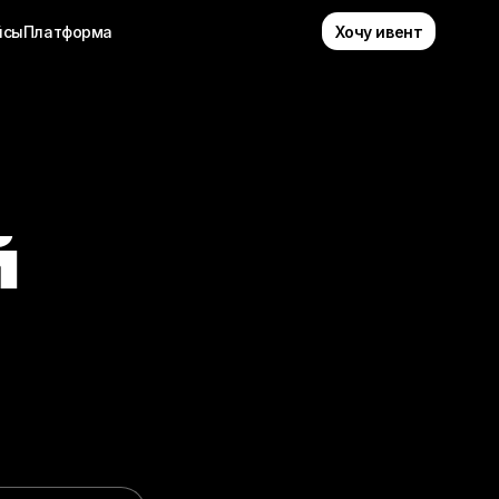
Хочу ивент
йсы
Платформа
й