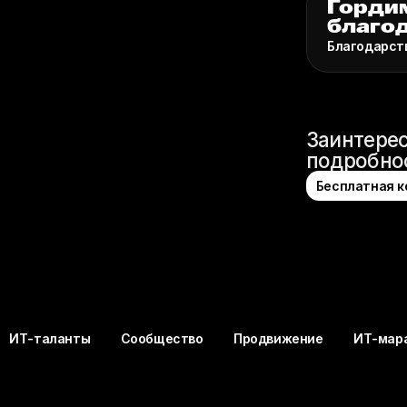
Гордим
благо
Благодарст
Заинтерес
подробнос
Бесплатная к
ты
Сообщество
Продвижение
ИТ-марафон (Хакато