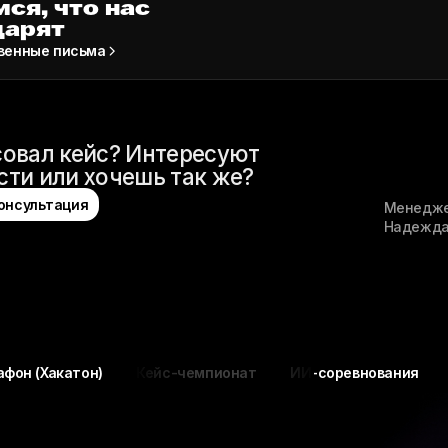
ся, что нас
дарят
венные письма
овал кейс? Интересуют
ти или хочешь так же?
онсультация
Менедже
Надежда
н)
Кейс-чемпионат
ИИ-соревнования
ИТ-марафон