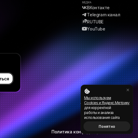
МЕДИА
ВКонтакте
Telegram канал
RUTUBE
YouTube
info@pgenesis.ru
Мы используем
+7 (495) 128-83-67
Cookies и Яндекс.Метрику
для корректной
работы и анализа
использования сайта
Понятно
Политика конфиденциальности