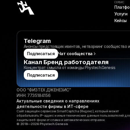
СЕРВИС
Платфо
Услуги
Кейсы
Telegram
Анонсы предстоящих ивентов, нетворкинг сообщество и
Подписаться
Чат сообщества
Канал Бренд работодателя
Концентрат смысла от команды Phystech.Genesis
Подписаться
ООО “ФИЗТЕХ ДЖЕНЕЗИС”
ИНН: 7735184156
Актуальные сведения о направлениях
деятельности фирмы в ИТ-сфере
Сайт защищён сервисом SmartCaptcha (Яндекс), который может
обрабатывать IP-адрес и иные технические данные пользователей дл
защиты веб-форм от спама и автоматических отправок.
© 2018—2026 Phystech.Genesis