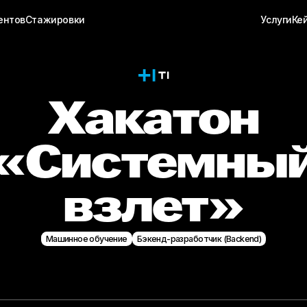
ентов
Стажировки
Услуги
Ке
Хакатон
«Системны
взлет»
Машинное обучение
Бэкенд-разработчик (Backend)