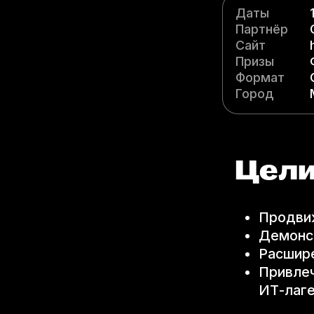
Даты
Партнёр
Сайт
htt
Призы
Формат
Город
Цел
Продви
Демонс
Расшире
Привлеч
ИТ-лаге